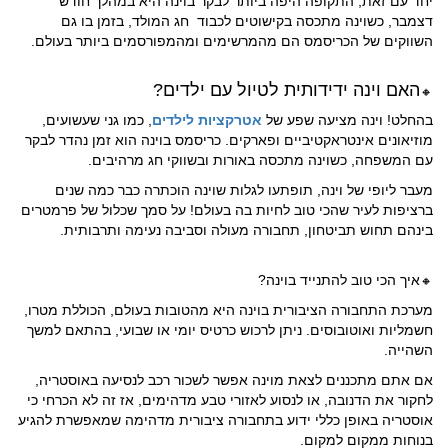
יחד עם זאת, התקופה היפה ביותר לבקר בוינה היא במהלך חודש
דצמבר, כשוינה מתכסה בקישוטים לכבוד חג המולד, בזמן בו גם
השווקים של הכריסמס הם מהמרשימים ומהמפורסמים ביותר בעולם.
האם וינה ידידותית לטיול עם ילדים?
🔸
בהחלט! וינה מציעה שפע של
אטרקציות לילדים
, כמו גני שעשועים,
מוזיאונים אינטראקטיביים ופארקים. כריסמס בוינה הוא זמן נהדר לבקר
עם המשפחה, כשוינה מתכסה באורות ובשווקי חג מרהיבים.
מעבר ליופי של וינה, תופתעו לגלות שוינה הוכתרה כבר כמה שנים
ברציפות לעיר שהכי טוב לחיות בה בעולם! על סמך שכלול של פרמטרים
בינהם תחוש תביטחון, תחבורה מעולה וסביבה נעימה ותרבותית.
איך הכי טוב להתנייד בוינה?
🔸
מערכת התחבורה הציבורית בוינה היא מהטובות בעולם, הכוללת מטרו,
חשמליות ואוטובוסים. ניתן לרכוש כרטיס יומי או שבועי, בהתאם למשך
השהייה.
אם אתם מתכננים לצאת מוינה אפשר לשכור רכב לנסיעה באוסטריה,
לחקור את הדנובה, או לנסוע לאזורי טבע מדהימים, אז זה לא הכרחי כי
אוסטריה באופן כללי ידוע בתחבורה ציבורית מדהימה שמאפשרת להגיע
בנוחות ממקום למקום.