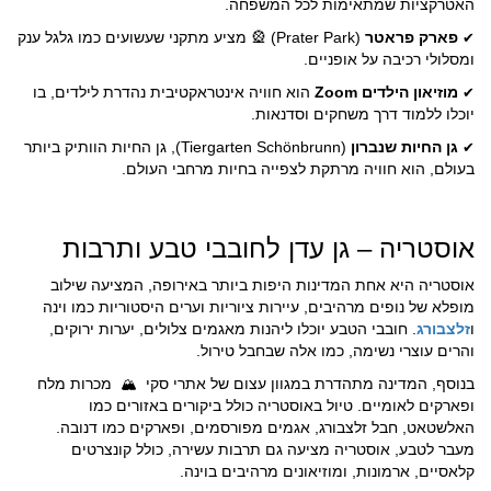
האטרקציות שמתאימות לכל המשפחה.
פארק פראטר
(Prater Park) 🎡 מציע מתקני שעשועים כמו גלגל ענק
✔
ומסלולי רכיבה על אופניים.
מוזיאון הילדים Zoom
הוא חוויה אינטראקטיבית נהדרת לילדים, בו
✔
יוכלו ללמוד דרך משחקים וסדנאות.
גן החיות שנברון
(Tiergarten Schönbrunn), גן החיות הוותיק ביותר
✔
בעולם, הוא חוויה מרתקת לצפייה בחיות מרחבי העולם.
אוסטריה – גן עדן לחובבי טבע ותרבות
אוסטריה היא אחת המדינות היפות ביותר באירופה, המציעה שילוב
מופלא של נופים מרהיבים, עיירות ציוריות וערים היסטוריות כמו וינה
ו
זלצבורג
. חובבי הטבע יוכלו ליהנות מאגמים צלולים, יערות ירוקים,
והרים עוצרי נשימה, כמו אלה שבחבל טירול.
בנוסף, המדינה מתהדרת במגוון עצום של אתרי סקי
מכרות מלח
🏔
ופארקים לאומיים. טיול באוסטריה כולל ביקורים באזורים כמו
האלשטאט, חבל זלצבורג, אגמים מפורסמים, ופארקים כמו דנובה.
מעבר לטבע, אוסטריה מציעה גם תרבות עשירה, כולל קונצרטים
קלאסיים, ארמונות, ומוזיאונים מרהיבים בוינה.