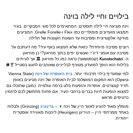
בילויים וחיי לילה בוינה
וינה מציעה חיי לילה תוססים, המתאימים לכל סוגי המבקרים. בעיר
תמצאו מועדונים פופולריים כמו Flex ו-Grelle Forelle, המציעים
מוזיקה אלקטרונית ומסיבות עד השעות הקטנות של הלילה.
רוצים מסיבה מיוחדת? כזאת שלא תמצאו באף עיר? מה דעתכם על
מסיבה עם אומני דיג'יי ואנשים יפים בתוך מוזיאון?! כן מוזיאון.
ה-
(
נראה כמו כל מוזיאון
אך לעיתים
Kunstschatzi
קונסטשאצי)
🏛
בלילות הוא הופך למועדון מטורף לבליינים שאוהבים לחגוג בסטייל
🪩
🍸
למי שמעדיף בילוי תרבותי יותר,
בית האופרה של וינה
(Vienna State
Opera) הוא המקום המושלם! לבית האופרה של וינה מגיעים באופן
תדיר קונצרטים, אופרות והופעות בלט ברמה עולמית. כמובן שתוכלו גם
למצוא הופעות חיות בברים ברחבי העיר, אם פחות מתחשק לכם להזמין
כרטיסים מראש.
מומלץ מאוד להגיע לאזור היין של וינה
–
גרינציג
(Grinzing) ולבלות
🍷
באחד ממרתפי היין – הויריגן (Heurigen) ליהנות מאווירה אוסטרית
ייחודית.