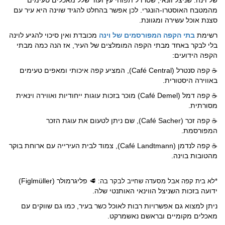
מהמטבח האוסטרו-הונגרי. לכן אפשר בהחלט להגיד שוינה היא עיר עם
סצנת אוכל עשירה ומגוונת.
רשימת
בתי הקפה המפורסמים של וינה
מכובדת ואין סיכוי להגיע לוינה
בלי לבקר באחד מבתי הקפה המומלצים של העיר, אז הנה כמה מבתי
הקפה הידועים:
קפה סנטרל (Café Central), המציע קפה איכותי ומאפים טעימים
☕
באווירה היסטורית.
קפה דמל (Café Demel) מוכר בזכות עוגות ייחודיות ואווירה וינאית
☕
מסורתית.
קפה זכר (Café Sacher), שם ניתן לטעום את עוגת הזכר
☕
המפורסמת.
קפה לנדמן (Café Landtmann), צמוד לבית העירייה עם ארוחת בוקר
☕
מהטובות בוינה.
פליגרמולר (Figlmüller)
*לא בית קפה אבל מסעדה שחייב לבקר בה: 🥩
ידועה בזכות השניצל הווינאי האותנטי שלה.
ניתן למצוא גם אפשרויות רבות לאוכל כשר בעיר, כמו גם שווקים עם
מאכלים מקומיים ובראשם נאשמרקט.