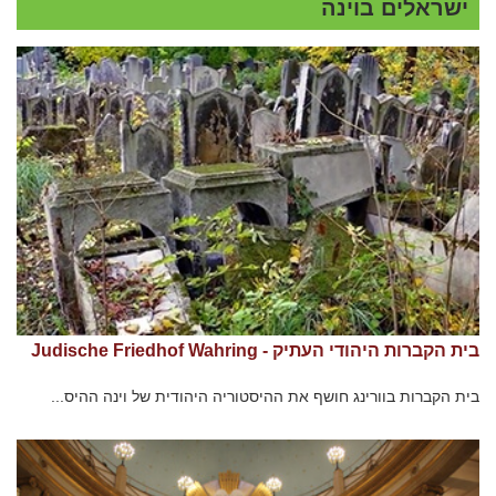
ישראלים בוינה
בית הקברות היהודי העתיק - Judische Friedhof Wahring
בית הקברות בוורינג חושף את ההיסטוריה היהודית של וינה ההיס...