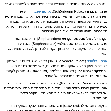
וינה מציעה עשרות אתרים היסטוריים ותרבותיים שאסור לפספס למשל:
ארמון שנברון
(Schönbrunn Palace),
ארמון שנברון
הוא אחד
הארמונות הפופולריים והמתויירים ביותר בעיר וינה, ארמון שנברון שימש
כבית הקיץ של משפחת הקיסרות ההבסבורגית. מתחם ארמון שנברון
מציע סיור בחדרי הארמון, בגנים המטופחים, בגן החיות של וינה, מוזיאון
הכירכרות, מופע השטרודל ועוד המון פעילויות.
הקתדרלה של סטפנוס הקדוש
(Stephansdom), הוא מבנה גותי
מרשים שממוקם בכיכר סטפנפלאץ (Stephansplatz) בלב העיר
העתיקה. כאן המקום לציין כי מתוך הקתדרלה ניתן לעלות לתצפית על
העיר.
ארמון בלוודר
(Belvedere Palace), שוכן ברובע ה- 3 של וינה, בארמון
בלוודר מוזיאון המציע אוסף אמנות מרשים, כשמפורסם בינהם הוא
"הנשיקה"
(The Kiss) של גוסטב קלימט (
. מומלץ לקחת
Gustav Klimt)
את הזמן ולטייל הגנים המרהיבים של הארמון.
בית העירייה של וינה
(Rathaus), מעוצב בסגנון ניאו גותי, ניתן לזהות
אותו מרחוק בזכות מגדל השעון והצריחים המיתמרים ממנו. בית העיריה
של וינה שוכן ברינג שטראסה מול בית התאיטרון והקפה לנדמו
המיתולוגי.
בתקופת חג המולד
(כריסמס) וחג הפסחא חובה לבקר בשווקי החג
🎄
שמציעים מגוון מנות קולינריות מסורתיות, מתנות קישוטים לחג וכמובן