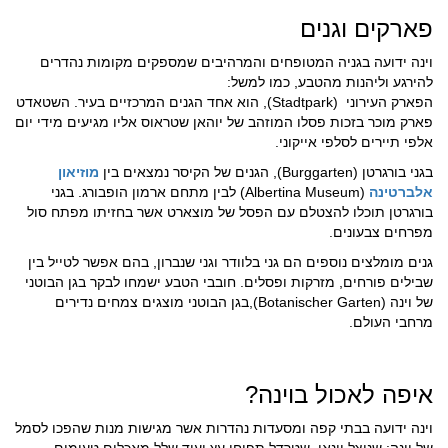
פארקים וגנים
וינה ידועה בגניה המטופחים והמרהיבים שמספקים מקומות נהדרים
להירגע וליהנות מהטבע, כמו למשל:
הפארק העירוני (Stadtpark), הוא אחד הגנים המרכזיים בעיר. השטאדט
פארק מוכר בזכות פסלו המוזהב של יוהאן שטראוס אליו מגיעים מידי יום
אלפי תיירים לסלפי אייקוני.
בגני בורגרטן (Burggarten), הגנים של הקיסר נמצאים בין
מוזיאון
אלברטינה
(Albertina Museum) לבין מתחם ארמון הופבורג. בגני
בורגרטן תוכלו להצטלם עם הפסל של מוצארט אשר בחזיתו מפתח סול
מפרחים צבעונים.
גנים מומלצים נוספים הם גני בלוודר וגני שנברון, בהם אפשר לטייל בין
שבילים פורחים, מזרקות ופסלים. חובבי הטבע ישמחו לבקר בגן הבוטני
של וינה (Botanischer Garten),בגן הבוטני מוצגים צמחים נדירים
מרחבי העולם.
איפה לאכול בוינה?
וינה ידועה בבתי קפה ומסעדות נהדרות אשר מגישות מנות שהפכו לסמל
של וינה: שניצל וונאי, שטרדל תפוחי עץ ועוד שלל מאכלים טעימים