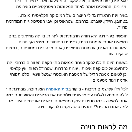
800 גנים, 80 מוזיאונים, ארכיטקטורה מופלאה ואתרי תיירות רבים
ומגוונים, ההופכים אותה לאחד המקומות האטרקטיביים באירופה.
בעיר וינה התגוררו גדולי היוצרים של המוסיקה הקלאסית מוצרט,
בטהובן, היידן, שוברט, ברהמס, שטראוס וכן אבי הפסיכולוגיה המודרנית
פרויד.
חופשה בעיר וינה היא חוויה תרבותית וקולינרית. בווינה מוזיאונים בהם
נמצאים אוספי אומנות רבים, פריטים היסטוריים מימי הקייסרות
האוסטרו-הונגרית, ארמונות מפוארים, גנים מרהיבים ומטופחים, כנסיות,
שווקים ועוד.
בשעות היום תוכלו לבקר באחד ממאות בתי הקפה הפזורים ברחבי וינה
להתענג על כוס קפה איכותי, עוגות נהדרות: שטרודל תפוחי עץ קלאסי
וכן לטעום ממנת הדגל של המטבח האוסטרי שניצל ווינאי, סלט תפוחי
אדמה ועוד מטעמים.
לכל אלו שנושמים תרבות - ביקור ב
בית האופרה
הוא חובה. מבחינת חיי
לילה תופתעו לגלות עיר צבעונית שלוקחת את הבארים והמועדונים רמה
אחת למעלה - כמו מסיבות ענק במוזיאונים, בארים אופנתיים ועוד. אז
למה אתם מחכים?! תזמינו טיסה וקפצו לביקור בוינה.
מה לראות בוינה