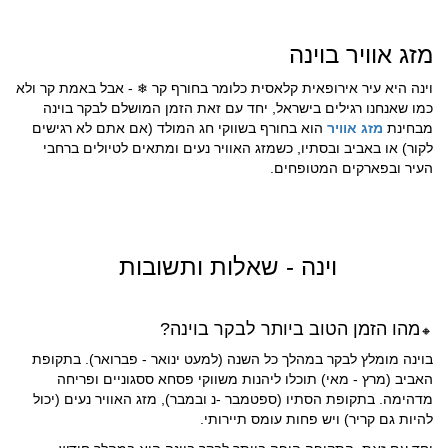
מזג אוויר בוינה
וינה היא עיר אירופאית קלאסית כלומר בחורף קר
- אבל באמת קר ולא
❄
כמו שאנחנו רגילים בישראל, יחד עם זאת הזמן המושלם לבקר בוינה
מבחינת
מזג אוויר
הוא בחורף בשווקי חג המולד (אם אתם לא רגישים
לקור) או באביב ובסתיו, כשמזג האוויר נעים ומתאים לטיולים ברחבי
העיר ובפארקים המטופחים.
וינה - שאלות ותשובות
מהו הזמן הטוב ביותר לבקר בוינה?
🔸
בוינה מומלץ לבקר במהלך כל השנה (למעט ינואר - פברואר). בתקופת
האביב (מרץ - מאי) תוכלו ליהנות משווקי פסחא ססגוניים ופריחה
מדהימה. בתקופת הסתיו (ספטמבר -נ ובמבר), מזג האוויר נעים (יכול
להיות גם קריר) ויש פחות עומס תיירותי.