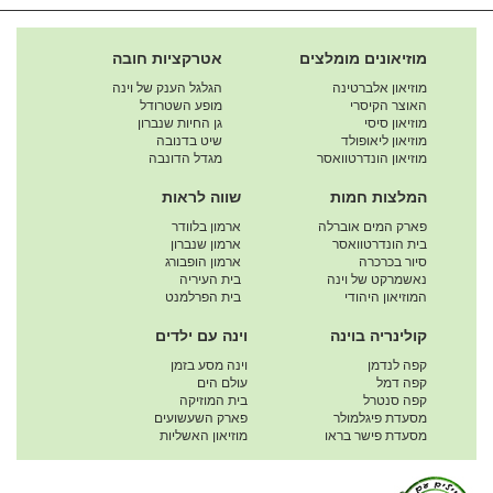
מוזיאונים מומלצים
אטרקציות חובה
מוזיאון אלברטינה
הגלגל הענק של וינה
האוצר הקיסרי
מופע השטרודל
מוזיאון סיסי
גן החיות שנברון
מוזיאון ליאופולד
שיט בדנובה
מוזיאון הונדרטוואסר
מגדל הדונבה
המלצות חמות
שווה לראות
פארק המים אוברלה
ארמון בלוודר
בית הונדרטוואסר
ארמון שנברון
סיור בכרכרה
ארמון הופבורג
נאשמרקט של וינה
בית העיריה
המוזיאון היהודי
בית הפרלמנט
קולינריה בוינה
וינה עם ילדים
קפה לנדמן
וינה מסע בזמן
קפה דמל
עולם הים
קפה סנטרל
בית המוזיקה
מסעדת פיגלמולר
פארק השעשועים
מסעדת פישר בראו
מוזיאון האשליות