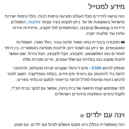
מידע למטייל
וינה נגישה לתיירים מכל העולם ומציעה טיסות רבות, כולל טיסות ישירות
מישראל באמצעות אל על. ניתן למצוא בעיר מבחר
מלונות
, הוסטלים
ודירות ב-Booking (בוקינג), המותאמים לכל תקציב, מיחידות אירוח
זולות ועד מלונות יוקרה.
תחבורה ציבורית נוחה מאוד זמינה בעיר, כולל מטרו, חשמליות
🚌
ואוטובוסים, אך ניתן גם לשכור רכב וליהנות מנסיעה באוסטריה, בין היתר
לאזורים כמו האלשטאט, זלצבורג, חבל זלצבורג, חבל טירול, שם אפשר
להנות מטבע כמו בגלויות עם שלל אגמים, הרים ומכרות מלח.
מומלץ לרכוש
ESIM
- סים דיגיטלי שקונים
ישירות מהטלפון, ולהתחבר
חשוב לזכור
לרשת בלי להתעסק עם כרטיסי סים פיזיים, בקלות באפליקציה.
לרכוש ביטוח נסיעות לחו"ל לכיסוי בריאותי ולמצבים בלתי צפויים.
למי שמחפש קצת הרגשה של בית בוינה, אפשר גם לבקר בבית חב"ד,
ולקבל טיפים והמלצות מיהודים וישראלים.
וינה עם ילדים
🧸
וינה (ואוסטריה בכלל) היא מקום מושלם לטיול עם ילדים, עם מגוון