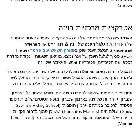
אלכוהול.
אטרקציות מרכזיות בוינה
האטרקציה הכי מפורסמת של וינה - אטרקציה שהפכה לאחד הסמלים
של העיר היא ה
גלגל הענק של וינה
וינה ריזנראד (Wiener
🎡
Riesenrad), הגלגל הענק שוכן ב
פארק השעשועים פרטר
(Prater
Park), סמוך לגלגל הענק של וינה נמצא מוזיאון השעווה – נקודה נהדרת
לסלפי עם הקיסרים, הקיסריות ואנשי האצולה של וינה.
במגדל הדנובה (Donauturm) תוכלו לצפות על העיר וינה ממבט הציפור
וליהנות מנוף עוצר נשימה. המגדל ששוכן בפארק הדנובה. מומלץ לשלב
את הביקור במגדל הדנובה עם שייט על הנהר וטיול רגלי באי הדנובה.
אטרקציות נוספות שאסור לפספס בוינה הם: מופע השטרודל בארמון
שנברון, גן החיות של וינה בארמון שנברון, מופע הסוסים של בית הספר
הספרדי לרכיבה במתחם ארמון הופבורג (Spanish Riding School
Show), עולם הים (Haus des Meeres), ששוכן סמוך לרחוב הקניות
מריה היפלר שטראסה וביקור בחוויה של וינה מסע בזמן (Time Travel
Vienna).