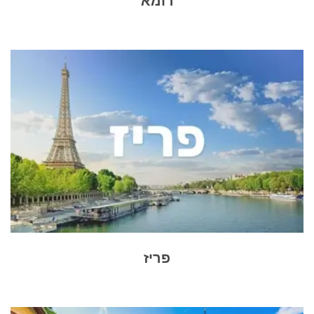
רומא
פריז