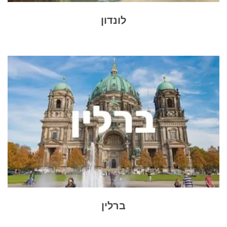
לונדון
ברלין